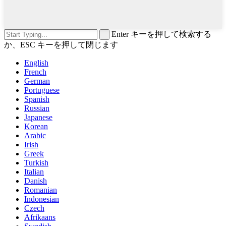
Enter キーを押して検索する
か、ESC キーを押して閉じます
English
French
German
Portuguese
Spanish
Russian
Japanese
Korean
Arabic
Irish
Greek
Turkish
Italian
Danish
Romanian
Indonesian
Czech
Afrikaans