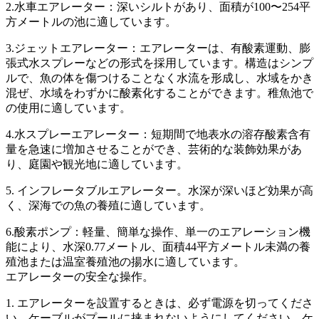
2.水車エアレーター：深いシルトがあり、面積が100〜254平
方メートルの池に適しています。
3.ジェットエアレーター：エアレーターは、有酸素運動、膨
張式水スプレーなどの形式を採用しています。構造はシンプ
ルで、魚の体を傷つけることなく水流を形成し、水域をかき
混ぜ、水域をわずかに酸素化することができます。稚魚池で
の使用に適しています。
4.水スプレーエアレーター：短期間で地表水の溶存酸素含有
量を急速に増加させることができ、芸術的な装飾効果があ
り、庭園や観光地に適しています。
5. インフレータブルエアレーター。水深が深いほど効果が高
く、深海での魚の養殖に適しています。
6.酸素ポンプ：軽量、簡単な操作、単一のエアレーション機
能により、水深0.77メートル、面積44平方メートル未満の養
殖池または温室養殖池の揚水に適しています。
エアレーターの安全な操作。
1. エアレーターを設置するときは、必ず電源を切ってくださ
い。ケーブルがプールに挟まれないようにしてください。ケ