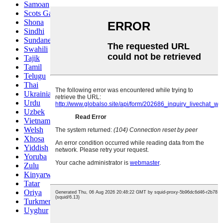
Samoan
Scots Gaelic
Shona
Sindhi
Sundanese
Swahili
Tajik
Tamil
Telugu
Thai
Ukrainian
Urdu
Uzbek
Vietnamese
Welsh
Xhosa
Yiddish
Yoruba
Zulu
Kinyarwanda
Tatar
Oriya
Turkmen
Uyghur