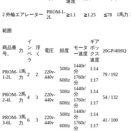
速度
PROM-1-
2 外輪エアレーター
1馬力
≧1.1
≧1.25
≦78
2L
範囲
イ
ギア
商品番
ン
浮
モータ
ボッ
力
電圧
頻度
20GP/40HQ
号。
ペ
く
ー速度
クス
ラ
速度
1440r/
50Hz
1:14
1馬
分
PROM-
220v-
2
2
79 / 192
1-2L
440v
1760r/
力
60Hz
1:17
分
1440r/
50Hz
1:14
2馬
分
PROM-
220v-
4
3
54 / 132
2-4L
440v
1760r/
力
60Hz
1:17
分
1440r/
50Hz
1:14
3馬
分
PROM-
220v-
6
3
41 / 100
3-6L
440v
1760r/
力
60Hz
1:17
分