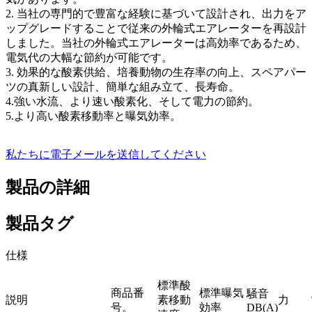
2. 当社の専門的で豊富な経験に基づいて設計され、出力をア
ップグレードすることで従来の外輪式エアレーターを再設計
しました。当社の外輪式エアレーターは高効率であるため、
電気代の大幅な節約が可能です。
3. 効果的な酸素供給、培養動物の生存率の向上、スペアパー
ツの真新しい設計、簡単な組み立て、長寿命。
4.強い水流、より速い酸素化、そして電力の節約。
5.より高い酸素移動率と曝気効率。
私たちに電子メールを送信してください
製品の詳細
製品タグ
仕様
標準酸
商品番
標準曝気
騒音
説明
素移動
力
号。
効率
DB(A)