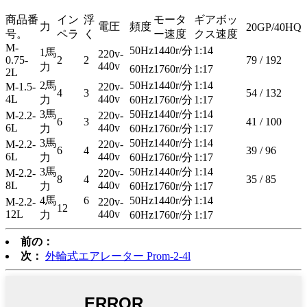
商品番
イン
浮
モータ
ギアボッ
力
電圧
頻度
20GP/40HQ
号。
ペラ
く
ー速度
クス速度
M-
50Hz
1440r/分
1:14
1馬
220v-
0.75-
2
2
79 / 192
440v
力
60Hz
1760r/分
1:17
2L
2馬
50Hz
1440r/分
1:14
M-1.5-
220v-
4
3
54 / 132
4L
440v
力
60Hz
1760r/分
1:17
3馬
50Hz
1440r/分
1:14
M-2.2-
220v-
6
3
41 / 100
6L
440v
力
60Hz
1760r/分
1:17
3馬
50Hz
1440r/分
1:14
M-2.2-
220v-
6
4
39 / 96
6L
440v
力
60Hz
1760r/分
1:17
3馬
50Hz
1440r/分
1:14
M-2.2-
220v-
8
4
35 / 85
8L
440v
力
60Hz
1760r/分
1:17
4馬
6
50Hz
1440r/分
1:14
M-2.2-
220v-
12
12L
440v
力
60Hz
1760r/分
1:17
前の：
次：
外輪式エアレーター Prom-2-4l