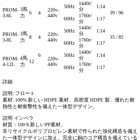
1440r/
50Hz
1:14
3馬
分
PROM-
220v-
6
4
39 / 96
3-6L
440v
1760r/
力
60Hz
1:17
分
1440r/
50Hz
1:14
3馬
分
PROM-
220v-
8
4
35 / 85
3-8L
440v
1760r/
力
60Hz
1:17
分
1440r/
6
50Hz
1:14
4馬
分
PROM-
220v-
12
4-12L
440v
1760r/
力
60Hz
1:17
分
詳細
説明: フロート
素材: 100% 新しい HDPE 素材、高密度 HDPE 製、優れた耐
熱性と耐衝撃性を備えた一体型デザイン。
説明 インペラ
材質：100％新しいPP素材。
非リサイクルポリプロピレン素材で作られた強化構造を備え
た一体型デザインに加え、完全に銅のコア構造を備えている